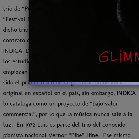
trio de “Power Rock” que llega a ganar la final del
“Festival Nacional Sonido 72”. Como premio a
dicho triunfo, la Izquierda Erótica recibe un
contrato de grabación con la disquera nacional
INDICA. Dos meses más tarde el conjunto entra a
los estudios de grabación de INDICA donde
empiezan a trabajar en un proyecto que hubiera
sido el primer disco de larga duración de Rock
original en español en el país, sin embargo, INDICA
lo cataloga como un proyecto de “bajo valor
commercial”, por lo que la música nunca sale a la
luz. En 1972 Luis es parte del trio del conocido
pianista nacional Vernor “Pibe” Hine. Ese mismo