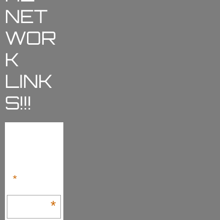
NET
WOR
K
LINK
S!!!
Subscribe
to our
mailing list
*
indicates required
Email Address
*