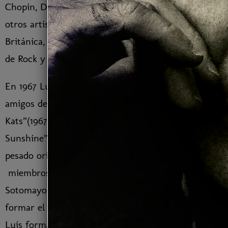
Chopin, Duke Ellington, Agustín Lara, los Beatles y
otros artistas parte de la llamada “Invasión
Británica, Luis pasa su juventud tocando en grupos
de Rock y Jazz.
En 1967 Luis funda su primer grupo musical con
amigos del barrio Escalante, llamado “Los King
Kats”(1967-1969), con el que graba “Midnight
Sunshine”, una de las primeras canciones de Rock
pesado original en el país. De 1969 a 1970,
miembros de los King Kats se juntan con Narciso
Sotomayor del conjunto “Los Vikingos” para
formar el grupo “Organized Confusion”. En 1970
Luis forma “La Izquierda Erótica”(1970-1972), un