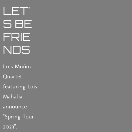
LET'
S BE
FRIE
NDS
Luis Muñoz
Quartet
featuring Lois
Mahalia
announce
"Spring Tour
2023".