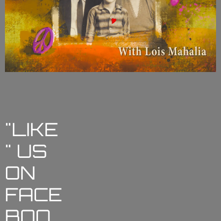
"LIKE
" US
ON
FACE
BOO